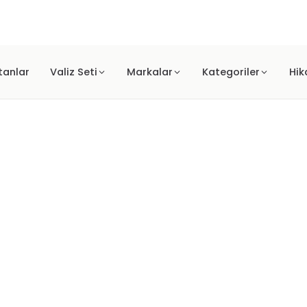
Türkiye geneli ücretsiz kargo fırsatı!
tanlar
Valiz Seti
Markalar
Kategoriler
Hik
GOLD
ti GOLD