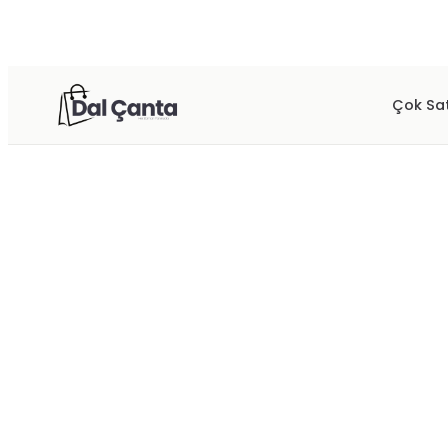
Çok Sa
Ana Sayfa
/
SEYAHAT & VALİZ
/
Laguna 3'lü Kırılmaz Valiz Seti 
LAGUNA
SEYAHAT & VALİZ
Laguna 3'lü Kırılmaz Valiz Se
• Ürün %100 saf PP (polypropylene) hammadde den üretilmiştir.
Renk
:
Gold
·
5
seçenek