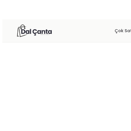
Çok Sa
Ana Sayfa
/
SEYAHAT & VALİZ
/
ÇÇS 5223 POLİPROPİLEN 3 LÜ
ÇÇS
SEYAHAT & VALİZ
ÇÇS 5223 POLİPROPİLEN 3 
Kabin boy ölçü 35 x 58 x 24 cm
Renk
:
Mor
·
6
seçenek