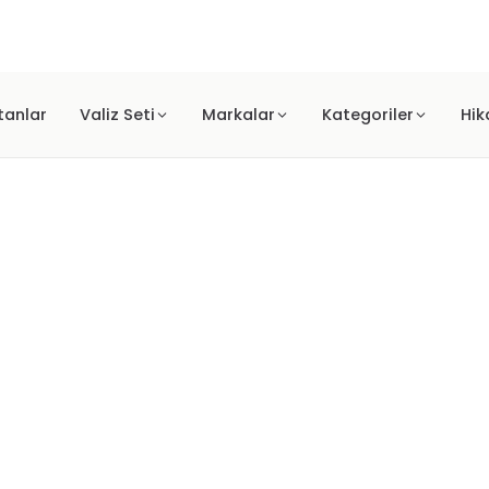
Türkiye geneli ücretsiz kargo fırsatı!
tanlar
Valiz Seti
Markalar
Kategoriler
Hik
 VALİZ SETİ MOR
LÜ VALİZ SETİ MOR